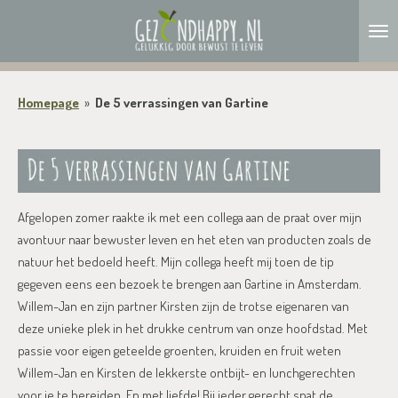
Ga
direct
naar
de
Homepage
»
De 5 verrassingen van Gartine
hoofdinhoud
Afgelopen zomer raakte ik met een collega aan de praat over mijn
avontuur naar bewuster leven en het eten van producten zoals de
natuur het bedoeld heeft. Mijn collega heeft mij toen de tip
gegeven eens een bezoek te brengen aan Gartine in Amsterdam.
Willem-Jan en zijn partner Kirsten zijn de trotse eigenaren van
deze unieke plek in het drukke centrum van onze hoofdstad. Met
passie voor eigen geteelde groenten, kruiden en fruit weten
Willem-Jan en Kirsten de lekkerste ontbijt- en lunchgerechten
voor je te bereiden. En met liefde! Bij ieder gerecht spat de