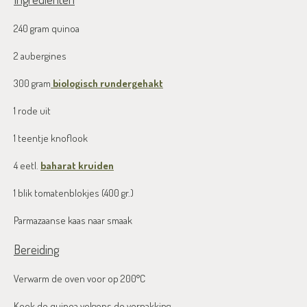
240 gram quinoa
2 aubergines
300 gram
biologisch rundergehakt
1 rode uit
1 teentje knoflook
4 eetl.
baharat kruiden
1 blik tomatenblokjes (400 gr.)
Parmazaanse kaas naar smaak
Bereiding
Verwarm de oven voor op 200°C
Kook de quinoa volgens de verpakking.