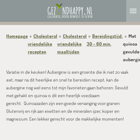
Ga
direct
naar
de
Homepage
»
Cholesterol
»
Cholesterol
»
Bereidingstijd:
»
Met
hoofdinhoud
vriendelijke
vriendelijke
30 - 60 min.
quinoa
recepten
maaltijden
gevulde
aubergi
Variatie in de keuken! Aubergine is een groente die ik niet zo vaak
eet, maar na dit heerlijke en snel te bereiden recept, kan de
aubergine nog wel eens tot mijn favorieten gaan behoren. Gevuld
met gehakt en quinoa is dit een heerlijk voedzaam
gerecht. Quinoazaden zijn een goede vervanging voor granen.
Glutenvrij en rijk aan eiwitten en de mineralen ijzer, koper en
magnesium. Een lekker gerecht voor de makkelijke momenten!