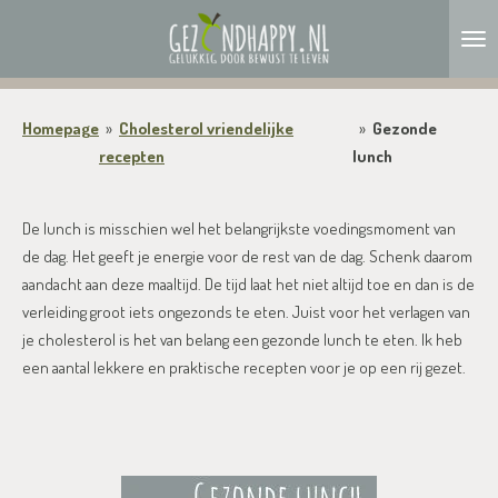
Ga
direct
naar
de
Homepage
»
Cholesterol vriendelijke
»
Gezonde
hoofdinhoud
recepten
lunch
De lunch is misschien wel het belangrijkste voedingsmoment van
de dag. Het geeft je energie voor de rest van de dag. Schenk daarom
aandacht aan deze maaltijd. De tijd laat het niet altijd toe en dan is de
verleiding groot iets ongezonds te eten. Juist voor het verlagen van
je cholesterol is het van belang een gezonde lunch te eten. Ik heb
een aantal lekkere en praktische recepten voor je op een rij gezet.